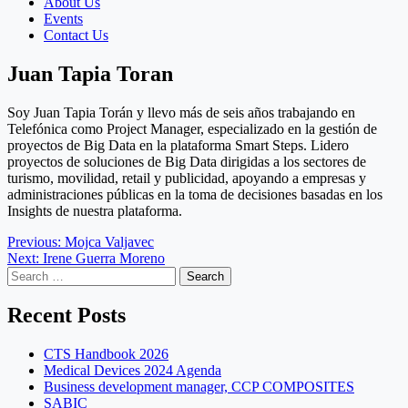
About Us
Events
Contact Us
Juan Tapia Toran
Soy Juan Tapia Torán y llevo más de seis años trabajando en
Telefónica como Project Manager, especializado en la gestión de
proyectos de Big Data en la plataforma Smart
Steps
. Lidero
proyectos de soluciones de Big Data dirigidas a los sectores de
turismo, movilidad,
retail
y publicidad, apoyando a empresas y
administraciones públicas en la toma de decisiones basadas en los
Insights
de nuestra plataforma.
Post
Previous:
Mojca Valjavec
Next:
Irene Guerra Moreno
navigation
Search
for:
Recent Posts
CTS Handbook 2026
Medical Devices 2024 Agenda
Business development manager, CCP COMPOSITES
SABIC